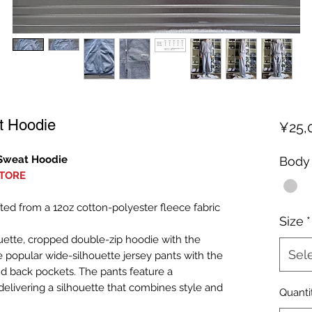
t Hoodie
¥25,
 Sweat Hoodie
Body 
STORE
ted from a 12oz cotton-polyester fleece fabric
Size
*
uette, cropped double-zip hoodie with the
Sel
 popular wide-silhouette jersey pants with the
d back pockets. The pants feature a
delivering a silhouette that combines style and
Quanti