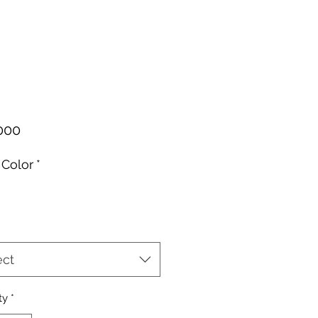
Price
000
Color
*
ect
ty
*