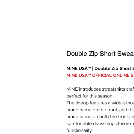
Double Zip Short Swea
MINE USA™︎ | Double Zip Short
MINE USA™︎ OFFICIAL ONLINE 
MINE introduces sweatshirts craf
perfect for this season.
The lineup features a wide-silho
brand name on the front, and the
brand name on both the front an
comfortable drawstring closure, 
functionality.