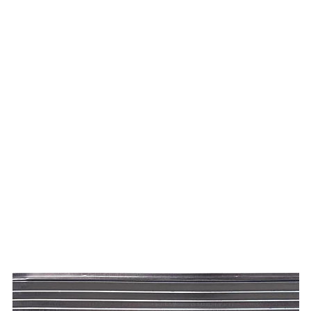
HOME
News & Press
WHOLE